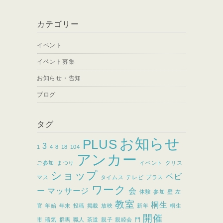
カテゴリー
イベント
イベント募集
お知らせ・告知
ブログ
タグ
お知らせ
PLUS
3
1
4
8
18
104
アンカー
ご参加
まつり
イベント
クリス
ショップ
ベビ
マス
タイムス
テレビ
プラス
ワーク
ー
マッサージ
会
体験
参加
壁
左
教室
桐生
官
年始
年末
投稿
掲載
放映
新年
桐生
開催
市
瑞気
群馬
職人
茶道
親子
親睦会
門