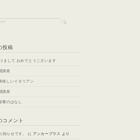
の投稿
明けまして おめでとうございます
開講座
美味しいイタリアン
開講座
栄養のはなし
のコメント
 お知らせです。
に
アンカープラス
より