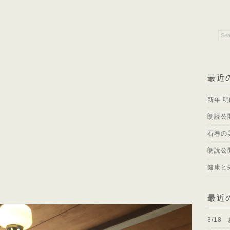
最近
新年 
朗読公
石巻の
朗読公
健康と
最近
3/18