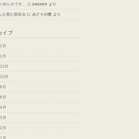
 お知らせです。
に
passion
より
んを囲む親睦会
に
みどりの狸
より
カイブ
年1月
年1月
年12月
年10月
年9月
年8月
年4月
年3月
年2月
年1月