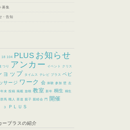
ト募集
せ・告知
お知らせ
PLUS
8
18
104
アンカー
まつり
イベント
クリス
ショップ
ベビ
タイムス
テレビ
プラス
ワーク
ッサージ
会
体験
参加
壁
左
教室
桐生
年末
投稿
掲載
放映
新年
桐生
開催
群馬
職人
茶道
親子
親睦会
門
）
ＰＬＵＳ
３
カープラスの紹介