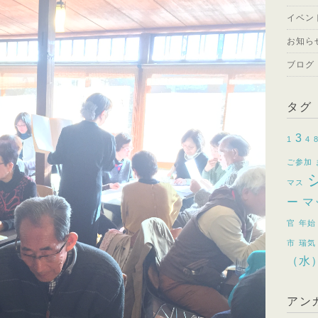
イベン
お知ら
ブログ
タグ
3
1
4
ご参加
マス
ー
マ
官
年始
市
瑞気
（水
アン