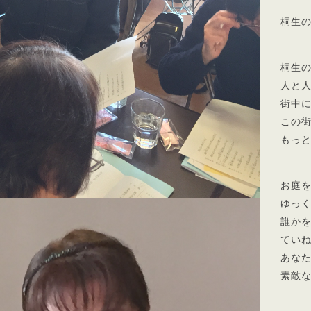
桐生
桐生
人と
街中
この
もっ
お庭
ゆっ
誰か
てい
あな
素敵