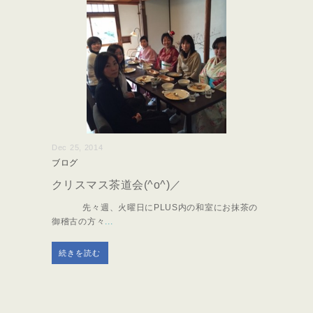
Dec 25, 2014
ブログ
クリスマス茶道会(^o^)／
先々週、火曜日にPLUS内の和室にお抹茶の
御稽古の方々
...
続きを読む